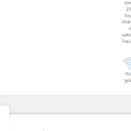
ba
25
lo
hid
sab
liqu
Wi
grá