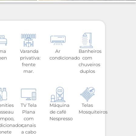
ma
Varanda
Ar
Banheiros
een
privativa:
condicionado
com
frente
chuveiros
mar.
duplos
nities
TV Tela
Máquina
Telas
usseau
Plana
de café
Mosquiteiros
ampoo,
com
Nespresso
dicionador,
canais
onete
a cabo