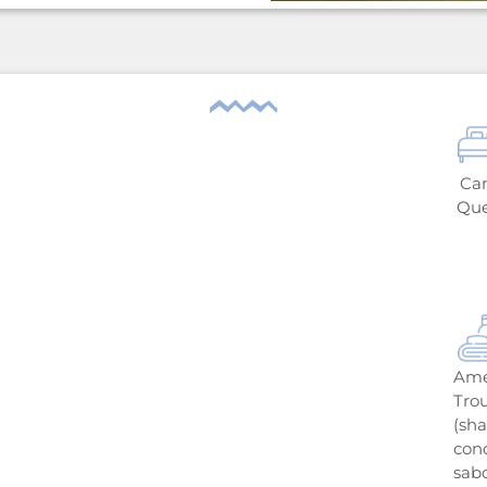
Ca
Qu
Ame
Tro
(sh
con
sab