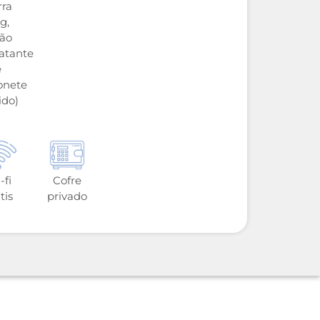
rra
g,
ção
ratante
e
onete
ido)
-fi
Cofre
tis
privado